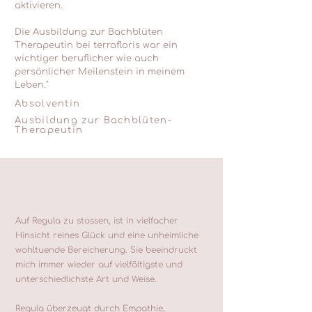
aktivieren.
Die Ausbildung zur Bachblüten
Therapeutin bei terrafloris war ein
wichtiger beruflicher wie auch
persönlicher Meilenstein in meinem
Leben."
Absolventin
Ausbildung zur Bachblüten-
Therapeutin
Auf Regula zu stossen, ist in vielfacher
Hinsicht reines Glück und eine unheimliche
wohltuende Bereicherung. Sie beeindruckt
mich immer wieder auf vielfältigste und
unterschiedlichste Art und Weise.
Regula überzeugt durch Empathie,