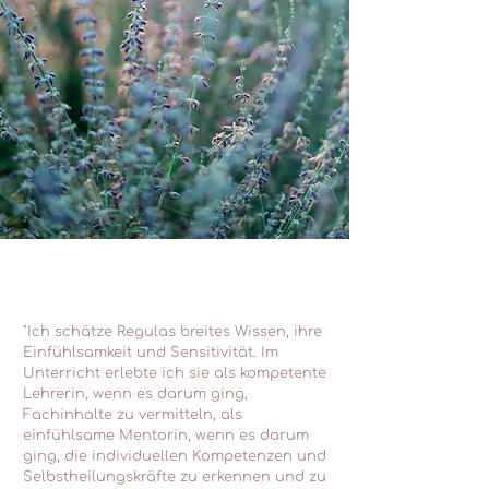
"Ich schätze Regulas breites Wissen, ihre
Einfühlsamkeit und Sensitivität. Im
Unterricht erlebte ich sie als kompetente
Lehrerin, wenn es darum ging,
Fachinhalte zu vermitteln, als
einfühlsame Mentorin, wenn es darum
ging, die individuellen Kompetenzen und
Selbstheilungskräfte zu erkennen und zu