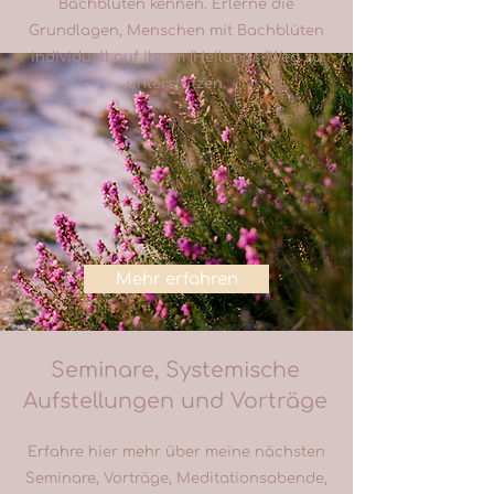
Bachblüten kennen. Erlerne die
Grundlagen, Menschen mit Bachblüten
individuell auf ihrem (Heilungs-)Weg zu
unterstützen.
Mehr erfahren
Seminare, Systemische
Aufstellungen und Vorträge
Erfahre hier mehr über meine nächsten
Seminare, Vorträge, Meditationsabende,