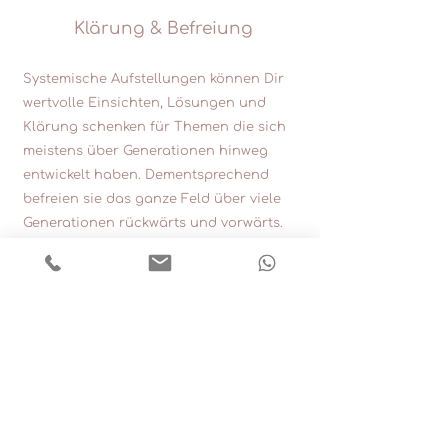
Klärung & Befreiung
Systemische Aufstellungen können Dir
wertvolle Einsichten, Lösungen und
Klärung schenken für Themen die sich
meistens über Generationen hinweg
entwickelt haben. Dementsprechend
befreien sie das ganze Feld über viele
Generationen rückwärts und vorwärts.
Ich arbeite ausschliesslich mit einer
erfahrenen Assistentin als Stell-
vertreterin.
Kreuzlingen/CH
Gerne an Deinem Wunschdatum,
auch am Abend.