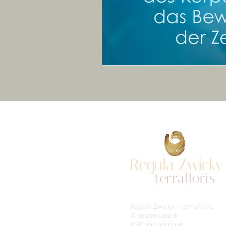
Regula Zwicky -
terrafloris
Grenzstrasse 8
8280 Kreuzlingen