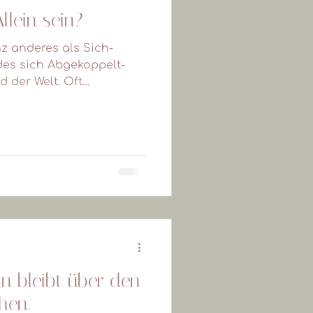
llein sein?
z anderes als Sich-
des sich Abgekoppelt-
 der Welt. Oft
n bleibt über den
hen.