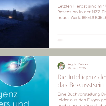
Letzten Herbst sind mir
Rezension in der NZZ üb
neues Werk: IRREDUCIBLE 
Bewusstsein...
Regula Zwicky
25. Mai 2025
Die Intelligenz d
das Bewusstsein 
Eine Buchvorstellung Di
leider aus den Fugen ge
auch unsere körperliche