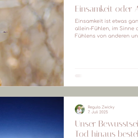
Einsamkeit oder A
Einsamkeit ist etwas gan
allein-Fühlen, im Sinne 
Fühlens von anderen und
verwenden...
Regula Zwicky
7. Juli 2025
Unser Bewusstsei
Tod hinaus beste